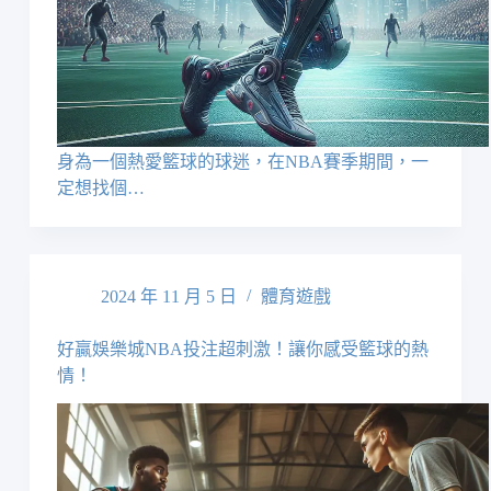
身為一個熱愛籃球的球迷，在NBA賽季期間，一
定想找個…
2024 年 11 月 5 日
體育遊戲
好贏娛樂城NBA投注超刺激！讓你感受籃球的熱
情！