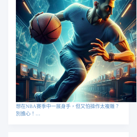
想在NBA賽季中一展身手，但又怕操作太複雜？
別擔心！…