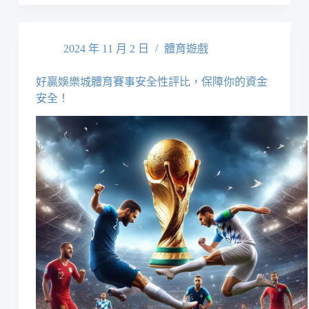
2024 年 11 月 2 日
體育遊戲
好贏娛樂城體育賽事安全性評比，保障你的資金
安全！