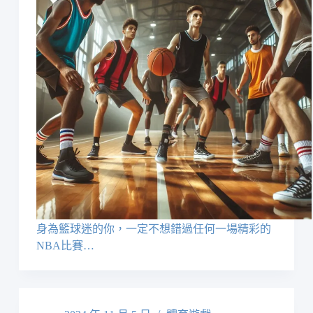
身為籃球迷的你，一定不想錯過任何一場精彩的
NBA比賽…