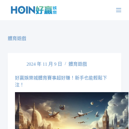
跳
至
主
要
內
體育遊戲
容
2024 年 11 月 9 日
體育遊戲
好贏娛樂城體育賽事超好賺！新手也能輕鬆下
注！