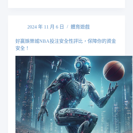
2024 年 11 月 6 日
體育遊戲
好贏娛樂城NBA投注安全性評比，保障你的資金
安全！