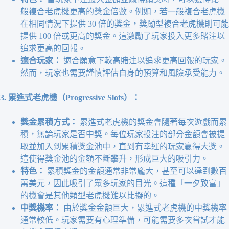
般複合老虎機更高的獎金倍數。例如，若一般複合老虎機
在相同情況下提供 30 倍的獎金，獎勵型複合老虎機則可能
提供 100 倍或更高的獎金。這激勵了玩家投入更多賭注以
追求更高的回報。
適合玩家：
適合願意下較高賭注以追求更高回報的玩家。
然而，玩家也需要謹慎評估自身的預算和風險承受能力。
3. 累進式老虎機（Progressive Slots）：
獎金累積方式：
累進式老虎機的獎金會隨著每次遊戲而累
積，無論玩家是否中獎。每位玩家投注的部分金額會被提
取並加入到累積獎金池中，直到有幸運的玩家贏得大獎。
這使得獎金池的金額不斷攀升，形成巨大的吸引力。
特色：
累積獎金的金額通常非常龐大，甚至可以達到數百
萬美元，因此吸引了眾多玩家的目光。這種「一夕致富」
的機會是其他類型老虎機難以比擬的。
中獎機率：
由於獎金金額巨大，累進式老虎機的中獎機率
通常較低。玩家需要有心理準備，可能需要多次嘗試才能