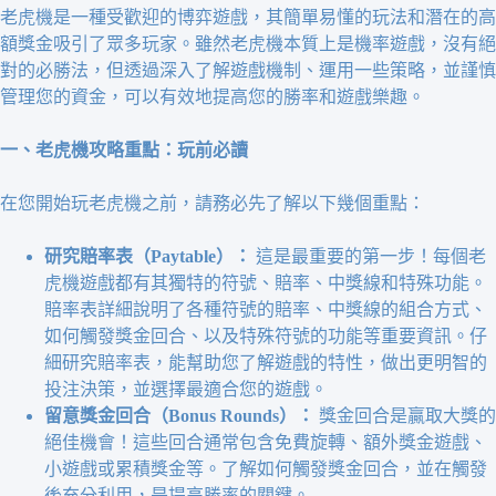
老虎機是一種受歡迎的博弈遊戲，其簡單易懂的玩法和潛在的高
額獎金吸引了眾多玩家。雖然老虎機本質上是機率遊戲，沒有絕
對的必勝法，但透過深入了解遊戲機制、運用一些策略，並謹慎
管理您的資金，可以有效地提高您的勝率和遊戲樂趣。
一、老虎機攻略重點：玩前必讀
在您開始玩老虎機之前，請務必先了解以下幾個重點：
研究賠率表（Paytable）：
這是最重要的第一步！每個老
虎機遊戲都有其獨特的符號、賠率、中獎線和特殊功能。
賠率表詳細說明了各種符號的賠率、中獎線的組合方式、
如何觸發獎金回合、以及特殊符號的功能等重要資訊。仔
細研究賠率表，能幫助您了解遊戲的特性，做出更明智的
投注決策，並選擇最適合您的遊戲。
留意獎金回合（Bonus Rounds）：
獎金回合是贏取大獎的
絕佳機會！這些回合通常包含免費旋轉、額外獎金遊戲、
小遊戲或累積獎金等。了解如何觸發獎金回合，並在觸發
後充分利用，是提高勝率的關鍵。