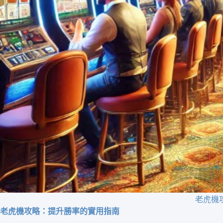
老虎機
老虎機攻略：提升勝率的實用指南