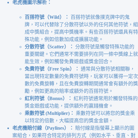
老虎機圖示解析：
百搭符號（Wild）：
百搭符號就像撲克牌中的鬼
牌，可以代替除了分散符號以外的任何其他符號，組
成中獎組合，提高中獎機率。有些百搭符號還具有特
殊功能，例如倍數加成或擴展功能。
分散符號（Scatter）：
分散符號是觸發特殊功能的
重要關鍵。它們通常不需要排列在同一條中獎線上就
能生效，例如觸發免費遊戲或獎金回合。
免費符號（Free Spin）：
通常與分散符號相關聯，
當出現特定數量的免費符號時，玩家可以獲得一定次
數的免費旋轉，且在免費旋轉期間通常會有額外的獎
勵，例如更高的賠率或額外的百搭符號。
紅利符號（Bonus）：
紅利符號通常用於觸發特殊的
獎金遊戲或功能，提供額外的贏錢機會。
乘數符號 (Multiplier)：
乘數符號可以將您的獎金乘
以特定的倍數，大幅提高您的獎金金額。
老虎機賠付線（Paylines）：
賠付線是指螢幕上顯示的圖
案組合，如果符合特定的排列方式（例如水平、垂直、對