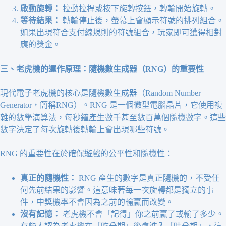
啟動旋轉：
拉動拉桿或按下旋轉按鈕，轉輪開始旋轉。
等待結果：
轉輪停止後，螢幕上會顯示符號的排列組合。
如果出現符合支付線規則的符號組合，玩家即可獲得相對
應的獎金。
三、老虎機的運作原理：隨機數生成器（RNG）的重要性
現代電子老虎機的核心是隨機數生成器（Random Number
Generator，簡稱RNG）。RNG 是一個微型電腦晶片，它使用複
雜的數學演算法，每秒鐘產生數千甚至數百萬個隨機數字。這些
數字決定了每次旋轉後轉輪上會出現哪些符號。
RNG 的重要性在於確保遊戲的公平性和隨機性：
真正的隨機性：
RNG 產生的數字是真正隨機的，不受任
何先前結果的影響。這意味著每一次旋轉都是獨立的事
件，中獎機率不會因為之前的輸贏而改變。
沒有記憶：
老虎機不會「記得」你之前贏了或輸了多少。