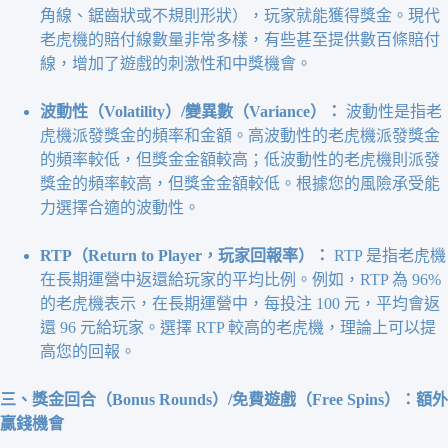
角線、鋸齒狀或不規則形狀），玩家就能獲得獎金。現代
老虎機的賠付線數量非常多樣，有些甚至提供數百條賠付
線，增加了遊戲的刺激性和中獎機會。
波動性（Volatility）/變異數（Variance）：
波動性是指老
虎機派發獎金的頻率和金額。高波動性的老虎機派發獎金
的頻率較低，但獎金金額較高；低波動性的老虎機則派發
獎金的頻率較高，但獎金金額較低。根據您的風險承受能
力選擇合適的波動性。
RTP（Return to Player，玩家回報率）：
RTP 是指老虎機
在長期運營中返還給玩家的平均比例。例如，RTP 為 96%
的老虎機表示，在長期運營中，每投注 100 元，平均會返
還 96 元給玩家。選擇 RTP 較高的老虎機，理論上可以提
高您的回報。
三、獎金回合（Bonus Rounds）/免費遊戲（Free Spins）：額外
贏錢機會