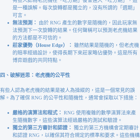
有些人認為老虎機在「吃分期」後會進入「吐分期」，這
是一種誤解。每次旋轉都是獨立的，沒有所謂的「週期」
可言。
無法預測：
由於 RNG 產生的數字是隨機的，因此玩家無
法預測下一次旋轉的結果。任何聲稱可以預測老虎機結果
的方法都是不可信的。
莊家優勢（House Edge）：
雖然結果是隨機的，但老虎機
的賠率經過設計，使得長期下來莊家略佔優勢。這是所有
博弈遊戲的共同特點。
四、破解迷思：老虎機的公平性
有些人認為老虎機的結果是被人為操縱的，這是一個常見的誤
解。為了確保 RNG 的公平性和隨機性，通常會採取以下措施：
嚴格的演算法和程式：
RNG 使用複雜的數學演算法來產
生隨機數字，這些演算法經過嚴格的測試和驗證。
獨立的第三方審計和認證：
獨立的第三方機構會定期審計
和認證 RNG，以確保其符合規定的標準和要求。這些機構