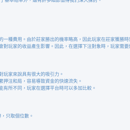
了基本賠率外，還有許多細節值得我們深入探討。
的一種費用。由於莊家勝出的機率略高，因此玩家在莊家獲勝時
會對玩家的收益產生影響。因此，在選擇下注對象時，玩家需要
對玩家來說具有很大的吸引力。
繁押注和局，容易導致資金的快速流失。
能有所不同，玩家在選擇平台時可以多加比較。
牌，只取個位數。