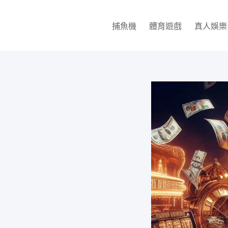
跳
至
捕魚機
體育遊戲
真人娛樂
主
要
內
容