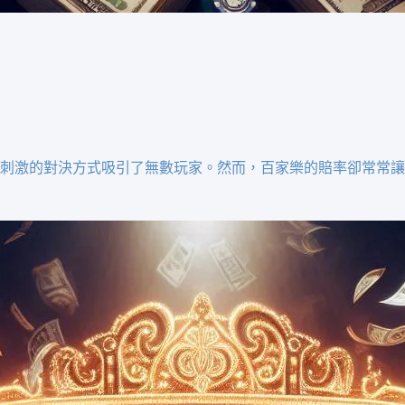
刺激的對決方式吸引了無數玩家。然而，百家樂的賠率卻常常讓