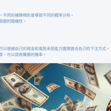
。不同的補牌規則會導致不同的概率分布。
遊戲的隨機性。
可以根據自己的資金和風險承受能力選擇適合自己的下注方式。
等，可以提高獲勝的機率。