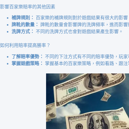
影響百家樂賠率的其他因素
補牌規則：
百家樂的補牌規則對於遊戲結果有很大的影響
牌靴的數量：
牌靴的數量會影響牌的洗牌頻率，進而影響
洗牌方式：
不同的洗牌方式也會對遊戲結果產生影響。
如何利用賠率提高勝率？
了解賠率優勢：
不同的下注方式有不同的賠率優勢，玩家
掌握遊戲策略：
掌握基本的百家樂策略，例如看路、跟注