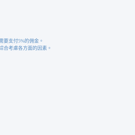
需要支付5%的佣金。
綜合考慮各方面的因素。