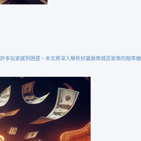
許多玩家感到困惑。本文將深入解析好贏娛樂城百家樂的賠率機