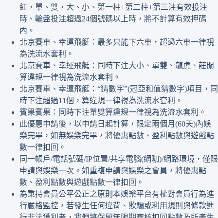
紅，單、雙，大、小、第一柱+第二柱+第三注有效投注
時、輪盤投注超過24個號碼以上時，將不計算有效押碼
內。
北京賽車、幸運飛艇：最多只能下六車，超過六車一律視
為洗流水套利。
北京賽車、幸運飛艇：同時下注大小、單雙、龍虎、莊閒
算違規一律視為洗流水套利。
北京賽車、幸運飛艇：“猜數字”(冠亞和值猜數字)項目，同
時下注超過11個，算違規一律視為洗流水套利。
賓果賓果：同時下注單雙算違規一律視為洗流水套利。
此優惠申請後，以申請日起計算，限定兩個月(60天)內娛
樂完畢，如無娛樂完畢，將優惠點數、盈利點數與遊戲點
數一律扣回。
同一帳戶/電話號碼/IP位置/共享電腦(網咖)/網路環境，僅限
申請與娛樂一次。如重複申請與娛樂之會員，將優惠點
數、盈利點數與遊戲點數一律扣回。
為秉持會員公平公正之原則本娛樂平台有權對會員行為進
行嚴格監控，若發生任何違背、欺騙或利用規則與條款進
行非法獲利者，我們將保留無限期審核扣回點數及所產生