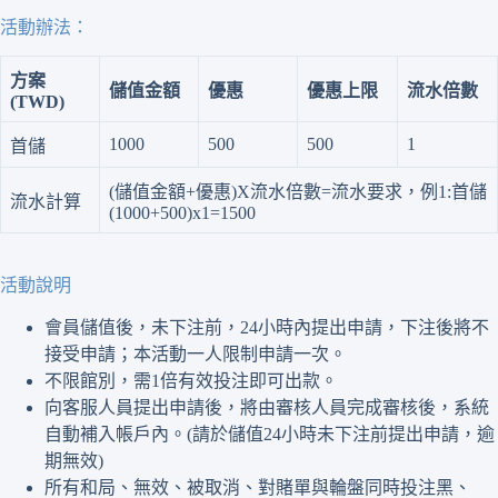
活動辦法：
方案
儲值金額
優惠
優惠上
限
流水倍數
(TWD)
1000
500
500
1
首儲
(儲值金額+優惠)X流水倍數=流水要求，例1:首儲
流水計算
(1000+500)x1=1500
活動說明
會員儲值後，未下注前，24小時內提出申請，下注後將不
接受申請；本活動一人限制申請一次。
不限館別，需1倍有效投注即可出款。
向客服人員提出申請後，將由審核人員完成審核後，系統
自動補入帳戶內。(請於儲值24小時未下注前提出申請，逾
期無效)
所有和局、無效、被取消、對賭單與輪盤同時投注黑、