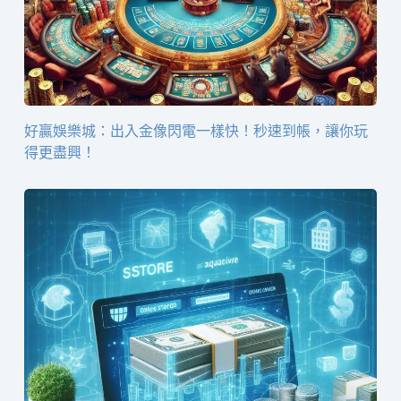
好贏娛樂城：出入金像閃電一樣快！秒速到帳，讓你玩
得更盡興！