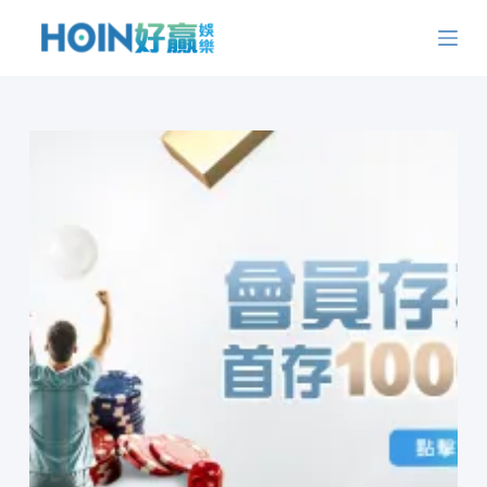
跳
至
主
要
內
容