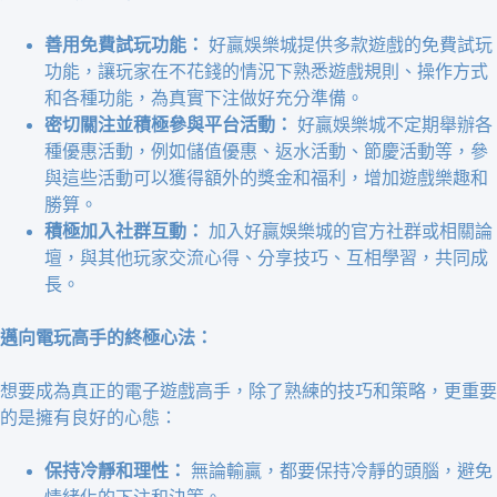
善用免費試玩功能：
好贏娛樂城提供多款遊戲的免費試玩
功能，讓玩家在不花錢的情況下熟悉遊戲規則、操作方式
和各種功能，為真實下注做好充分準備。
密切關注並積極參與平台活動：
好贏娛樂城不定期舉辦各
種優惠活動，例如儲值優惠、返水活動、節慶活動等，參
與這些活動可以獲得額外的獎金和福利，增加遊戲樂趣和
勝算。
積極加入社群互動：
加入好贏娛樂城的官方社群或相關論
壇，與其他玩家交流心得、分享技巧、互相學習，共同成
長。
邁向電玩高手的終極心法：
想要成為真正的電子遊戲高手，除了熟練的技巧和策略，更重要
的是擁有良好的心態：
保持冷靜和理性：
無論輸贏，都要保持冷靜的頭腦，避免