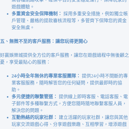
遊戲體驗。
多重資金安全保障機制：
採用多重安全措施，例如獨立帳
戶管理、嚴格的提款審核流程等，多管齊下保障您的資金
安全無虞。
五、無微不至的客戶服務：讓您玩得更開心
好贏娛樂城提供全方位的客戶服務，讓您在遊戲過程中無後顧之
憂，享受最貼心的服務：
24小時全年無休的專業客服團隊：
提供24小時不間斷的專
業客服服務，隨時解答您的任何疑問，提供最即時的協
助。
多元便捷的聯繫管道：
提供線上即時客服、電話客服、電
子郵件等多種聯繫方式，方便您隨時隨地聯繫客服人員，
解決您的問題。
互動熱絡的玩家社群：
建立活躍的玩家社群，讓您與其他
玩家交流遊戲心得、分享遊戲樂趣、互相學習，增添遊戲