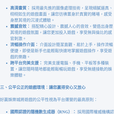
高清畫質：
採用最先進的圖像處理技術，呈現細膩逼真、
栩栩如生的遊戲畫面，讓您彷彿置身於真實的賭場，感受
身歷其境的沉浸式體驗。
震撼音效：
搭配精心設計、震撼人心的音效，營造出身歷
其境的遊戲氛圍，讓您更加投入遊戲，享受無與倫比的感
官刺激。
流暢操作介面：
介面設計簡潔直觀、易於上手，操作流暢
便捷，即使是新手也能輕鬆快速地掌握遊戲操作，享受遊
戲的樂趣。
跨平台完美支援：
完美支援電腦、手機、平板等多種裝
置，讓您隨時隨地都能輕鬆暢玩遊戲，享受無縫接軌的娛
樂體驗。
三、公平公正的遊戲環境：讓您贏得安心又放心
好贏娛樂城將遊戲的公平性視為平台運營的最高原則：
國際認證的隨機數生成器（RNG）：
採用國際權威機構認