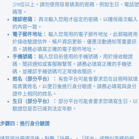
少8位以上。請勿使用容易猜測的密碼，例如生日、電話號
碼等。
確認密碼：
再次輸入您剛才設定的密碼，以確保兩次輸入
的內容一致。
電子郵件地址：
輸入您常用的電子郵件地址，此郵箱將用
於接收驗證信件、帳戶資訊更新、優惠活動通知等重要訊
息。請務必填寫正確的電子郵件地址。
手機號碼：
輸入您目前使用的手機號碼，用於接收驗證
碼、簡訊通知或客服聯繫等。請務必填寫正確的手機號
碼，並確認手機號碼可正常接收簡訊。
姓名（部分平台）：
有些平台可能會要求您在註冊時就填
寫真實姓名，以便日後進行身分驗證。請務必填寫與身分
證件上相同的姓名。
生日（部分平台）：
部分平台可能會要求您填寫生日，以
驗證您是否已達到法定年齡。
步驟四：進行身分驗證
填寫完註冊資訊後，點擊「註冊」、「送出」或類似字樣的按