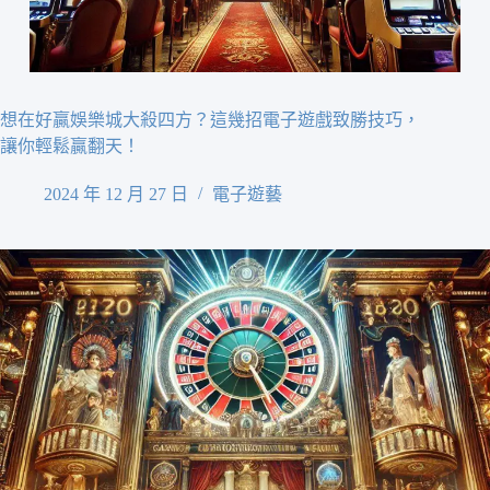
想在好贏娛樂城大殺四方？這幾招電子遊戲致勝技巧，
讓你輕鬆贏翻天！
2024 年 12 月 27 日
電子遊藝