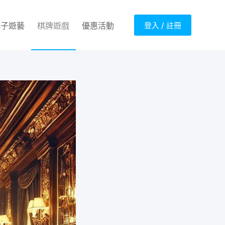
登入 / 註冊
電子遊藝
棋牌遊戲
優惠活動