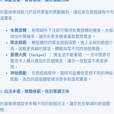
好贏娛樂城致力於提供豐富的獎勵機制，讓玩家在遊戲過程中充
滿驚喜：
免費旋轉：
無需額外下注即可獲得免費旋轉的機會，大幅
增加中獎機率，讓您有更多機會贏取豐厚獎金。
獎金遊戲：
觸發獨特的獎金遊戲環節，進入全新的遊戲介
面，挑戰更高額的獎金，體驗與眾不同的遊戲樂趣。
累積大獎（Jackpot）：
獎金池不斷累積，一旦中獎即可
獲得令人難以置信的巨額獎金，讓您一夜致富不再是夢
想。
神秘獎勵：
在遊戲過程中，隨時可能觸發意想不到的神秘
獎勵，為您的遊戲體驗增添更多刺激和驚喜。
3. 玩法多樣，樂趣無窮，告別單調乏味
好贏娛樂城提供多種不同的遊戲玩法，讓您告別單調的遊戲體
驗：