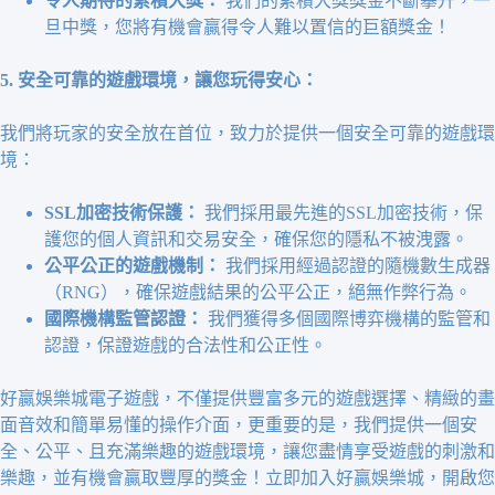
令人期待的累積大獎：
我們的累積大獎獎金不斷攀升，一
旦中獎，您將有機會贏得令人難以置信的巨額獎金！
5. 安全可靠的遊戲環境，讓您玩得安心：
我們將玩家的安全放在首位，致力於提供一個安全可靠的遊戲環
境：
SSL加密技術保護：
我們採用最先進的SSL加密技術，保
護您的個人資訊和交易安全，確保您的隱私不被洩露。
公平公正的遊戲機制：
我們採用經過認證的隨機數生成器
（RNG），確保遊戲結果的公平公正，絕無作弊行為。
國際機構監管認證：
我們獲得多個國際博弈機構的監管和
認證，保證遊戲的合法性和公正性。
好贏娛樂城電子遊戲，不僅提供豐富多元的遊戲選擇、精緻的畫
面音效和簡單易懂的操作介面，更重要的是，我們提供一個安
全、公平、且充滿樂趣的遊戲環境，讓您盡情享受遊戲的刺激和
樂趣，並有機會贏取豐厚的獎金！立即加入好贏娛樂城，開啟您