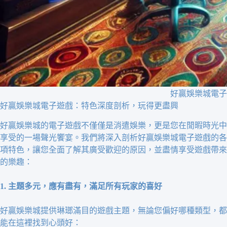
好贏娛樂城電子
好贏娛樂城電子遊戲：特色深度剖析，玩得更盡興
好贏娛樂城的電子遊戲不僅僅是消遣娛樂，更是您在閒暇時光中
享受的一場聲光饗宴。我們將深入剖析好贏娛樂城電子遊戲的各
項特色，讓您全面了解其廣受歡迎的原因，並盡情享受遊戲帶來
的樂趣：
1. 主題多元，應有盡有，滿足所有玩家的喜好
好贏娛樂城提供琳瑯滿目的遊戲主題，無論您偏好哪種類型，都
能在這裡找到心頭好：