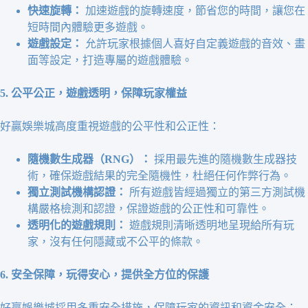
快速旋轉：
加速遊戲的旋轉速度，節省您的時間，讓您在
短時間內體驗更多遊戲。
遊戲設定：
允許玩家根據個人喜好自定義遊戲的音效、畫
面等設定，打造專屬的遊戲體驗。
5. 公平公正，遊戲透明，保障玩家權益
好贏娛樂城高度重視遊戲的公平性和公正性：
隨機數生成器（RNG）：
採用最先進的隨機數生成器技
術，確保遊戲結果的完全隨機性，杜絕任何作弊行為。
獨立測試機構認證：
所有遊戲皆經過獨立的第三方測試機
構嚴格檢測和認證，保證遊戲的公正性和可靠性。
透明化的遊戲規則：
遊戲規則清晰透明地呈現給所有玩
家，沒有任何隱藏或不公平的條款。
6. 安全保障，玩得安心，提供全方位的保護
好贏娛樂城採用多重安全措施，保障玩家的資訊和資金安全：