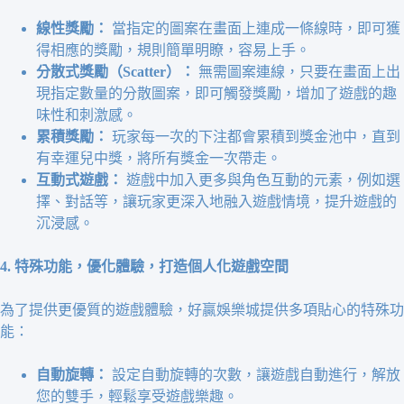
線性獎勵：
當指定的圖案在畫面上連成一條線時，即可獲
得相應的獎勵，規則簡單明瞭，容易上手。
分散式獎勵（Scatter）：
無需圖案連線，只要在畫面上出
現指定數量的分散圖案，即可觸發獎勵，增加了遊戲的趣
味性和刺激感。
累積獎勵：
玩家每一次的下注都會累積到獎金池中，直到
有幸運兒中獎，將所有獎金一次帶走。
互動式遊戲：
遊戲中加入更多與角色互動的元素，例如選
擇、對話等，讓玩家更深入地融入遊戲情境，提升遊戲的
沉浸感。
4. 特殊功能，優化體驗，打造個人化遊戲空間
為了提供更優質的遊戲體驗，好贏娛樂城提供多項貼心的特殊功
能：
自動旋轉：
設定自動旋轉的次數，讓遊戲自動進行，解放
您的雙手，輕鬆享受遊戲樂趣。