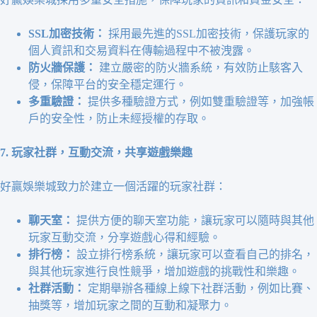
SSL加密技術：
採用最先進的SSL加密技術，保護玩家的
個人資訊和交易資料在傳輸過程中不被洩露。
防火牆保護：
建立嚴密的防火牆系統，有效防止駭客入
侵，保障平台的安全穩定運行。
多重驗證：
提供多種驗證方式，例如雙重驗證等，加強帳
戶的安全性，防止未經授權的存取。
7. 玩家社群，互動交流，共享遊戲樂趣
好贏娛樂城致力於建立一個活躍的玩家社群：
聊天室：
提供方便的聊天室功能，讓玩家可以隨時與其他
玩家互動交流，分享遊戲心得和經驗。
排行榜：
設立排行榜系統，讓玩家可以查看自己的排名，
與其他玩家進行良性競爭，增加遊戲的挑戰性和樂趣。
社群活動：
定期舉辦各種線上線下社群活動，例如比賽、
抽獎等，增加玩家之間的互動和凝聚力。