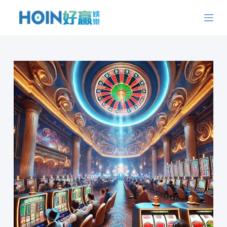
跳
至
主
要
內
容