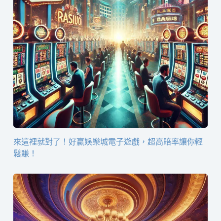
來這裡就對了！好贏娛樂城電子遊戲，超高賠率讓你輕
鬆賺！