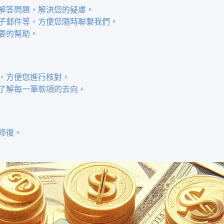
解答問題，解決您的疑慮。
子郵件等，方便您隨時聯繫我們。
要的幫助。
，方便您進行核對。
了解每一筆款項的去向。
修復。