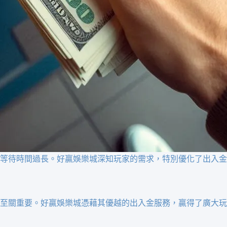
等待時間過長。好贏娛樂城深知玩家的需求，特別優化了出入金
至關重要。好贏娛樂城憑藉其優越的出入金服務，贏得了廣大玩