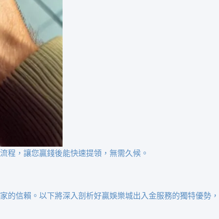
流程，讓您贏錢後能快速提領，無需久候。
家的信賴。以下將深入剖析好贏娛樂城出入金服務的獨特優勢，