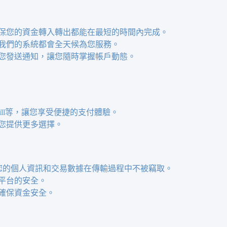
保您的資金轉入轉出都能在最短的時間內完成。
我們的系統都會全天候為您服務。
您發送通知，讓您隨時掌握帳戶動態。
rill等，讓您享受便捷的支付體驗。
您提供更多選擇。
您的個人資訊和交易數據在傳輸過程中不被竊取。
平台的安全。
確保資金安全。