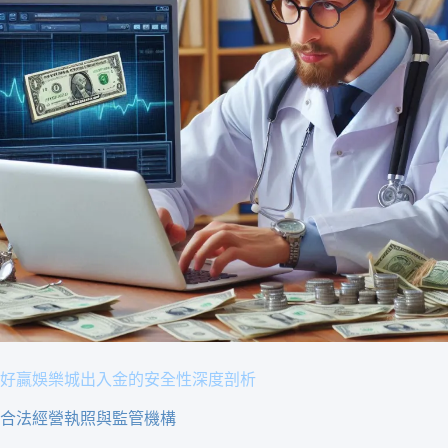
好贏娛樂城出入金的安全性深度剖析
合法經營執照與監管機構