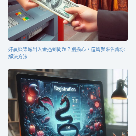
好贏娛樂城出入金遇到問題？別擔心，這篇就來告訴你
解決方法！