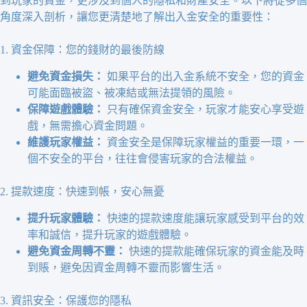
到玩家的資金，更涉及到個人的隱私和財產安全。以下將從多個
角度深入剖析，讓您更清楚地了解出入金安全的重要性：
1. 資金保障：您的錢財的最後防線
避免資金損失：
如果平台的出入金系統不安全，您的資金
可能面臨被盜、被凍結或無法提領的風險。
保障遊戲體驗：
只有確保資金安全，玩家才能安心享受遊
戲，無需擔心資金問題。
維護玩家權益：
資金安全是保障玩家權益的重要一環，一
個不安全的平台，往往會侵害玩家的合法權益。
2. 提款速度：快速到帳，安心無憂
提升玩家體驗：
快速的提款速度能讓玩家感受到平台的效
率和誠信，提升玩家的遊戲體驗。
避免資金周轉不靈：
快速的提款能確保玩家的資金能及時
到賬，避免因資金周轉不靈而影響生活。
3. 資訊安全：保護您的隱私