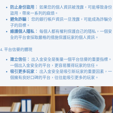
防止身份盜用：
如果您的個人資訊被洩露，可能導致身份
盜用，帶來一系列的麻煩。
避免詐騙：
您的銀行帳戶資訊一旦洩露，可能成為詐騙分
子的目標。
維護個人隱私：
每個人都有權利保護自己的隱私，一個安
全的平台會採取嚴格的措施保護玩家的個人資訊。
4. 平台信譽的體現
建立信任：
出入金安全是衡量一個平台信譽的重要指標。
一個出入金安全的平台，更容易獲得玩家的信任。
吸引更多玩家：
出入金安全是吸引新玩家的重要因素，一
個擁有良好口碑的平台，往往能吸引更多的玩家。